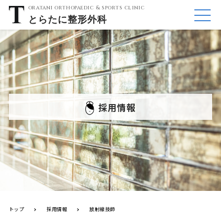
oratani orthopaedic & sports clinic
とらたに
整形外科
ME
NU
採用情報
トップ
採用情報
放射線技師