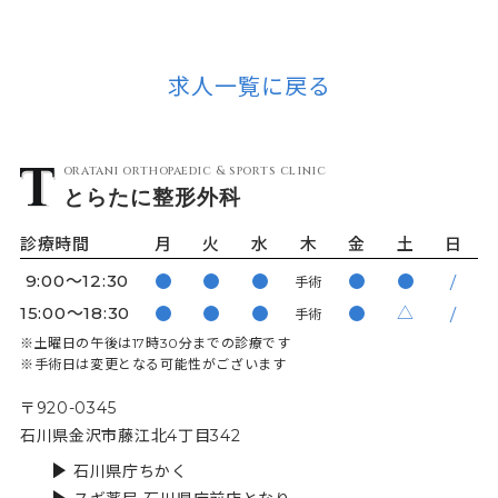
求人一覧に戻る
oratani orthopaedic & sports clinic
とらたに
整形外科
診療時間
月
火
水
木
金
土
日
9:00〜12:30
手術
15:00〜18:30
△
手術
※土曜日の午後は17時30分までの診療です
※手術日は変更となる可能性がございます
〒920-0345
石川県金沢市藤江北4丁目342
石川県庁ちかく