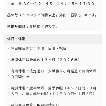
土曜　８:３０～１２：４５　１４：４５〜１７:３０

昼休憩はたっぷり２時間以上。外出・昼寝もOKです。

労働時間は３９時間／週です。
休日・休暇
・休日曜日固定：木曜・日曜・祝日

・年間休日は脅威の１３４日（２０２６年）

・有給休暇：法定通り・入職後６ヶ月経過で有給休暇
１０日間付与

・特別休暇：慶弔休暇・夏季休暇（４〜７日間・８月
１５日）、年末年始休暇（１２月３０日〜１月３日）

・産前産後休業：取得実績あり
