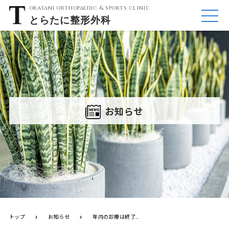
oratani orthopaedic & sports clinic
とらたに
整形外科
ME
NU
お知らせ
トップ
お知らせ
年内の診療は終了いたしました