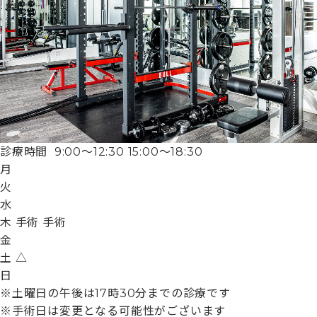
診療時間
9:00〜12:30
15:00〜18:30
月
火
水
木
手術
手術
金
土
△
日
※土曜日の午後は17時30分までの診療です
※手術日は変更となる可能性がございます