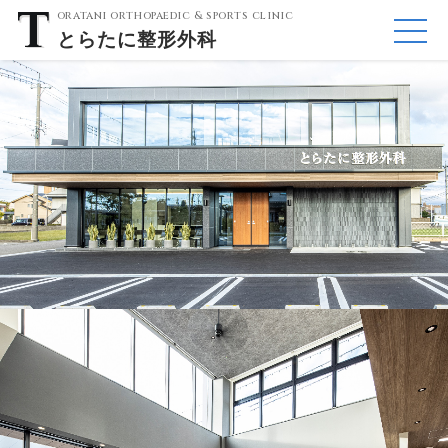
oratani orthopaedic & sports clinic
とらたに
整形外科
ME
NU