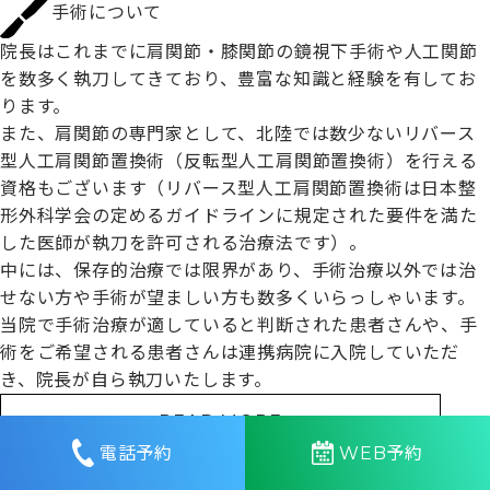
手術について
院長はこれまでに肩関節・膝関節の鏡視下手術や人工関節
を数多く執刀してきており、豊富な知識と経験を有してお
ります。
また、肩関節の専門家として、北陸では数少ないリバース
型人工肩関節置換術（反転型人工肩関節置換術）を行える
資格もございます（リバース型人工肩関節置換術は日本整
形外科学会の定めるガイドラインに規定された要件を満た
した医師が執刀を許可される治療法です）。
中には、保存的治療では限界があり、手術治療以外では治
せない方や手術が望ましい方も数多くいらっしゃいます。
当院で手術治療が適していると判断された患者さんや、手
術をご希望される患者さんは連携病院に入院していただ
き、院長が自ら執刀いたします。
READ MORE
電話予約
WEB予約
フィットネス