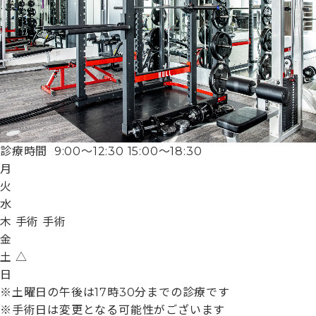
診療時間
9:00〜12:30
15:00〜18:30
月
火
水
木
手術
手術
金
土
△
日
※土曜日の午後は17時30分までの診療です
※手術日は変更となる可能性がございます