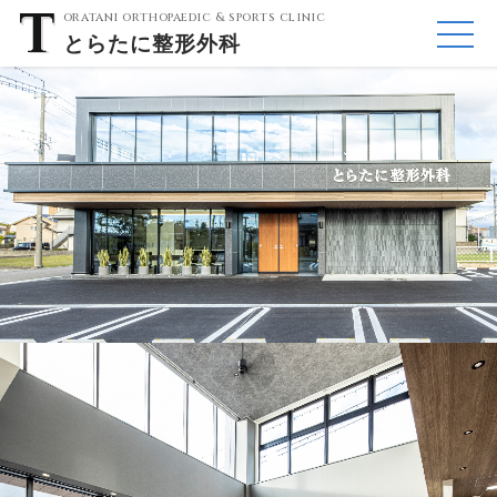
oratani orthopaedic & sports clinic
とらたに
整形外科
ME
NU