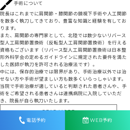
手術について
院長はこれまでに肩関節・膝関節の鏡視下手術や人工関節
を数多く執刀してきており、豊富な知識と経験を有してお
ります。
また、肩関節の専門家として、北陸では数少ないリバース
型人工肩関節置換術（反転型人工肩関節置換術）を行える
資格もございます（リバース型人工肩関節置換術は日本整
形外科学会の定めるガイドラインに規定された要件を満た
した医師が執刀を許可される治療法です）。
中には、保存的治療では限界があり、手術治療以外では治
せない方や手術が望ましい方も数多くいらっしゃいます。
当院で手術治療が適していると判断された患者さんや、手
術をご希望される患者さんは連携病院に入院していただ
き、院長が自ら執刀いたします。
READ MORE
電話予約
WEB予約
フィットネス