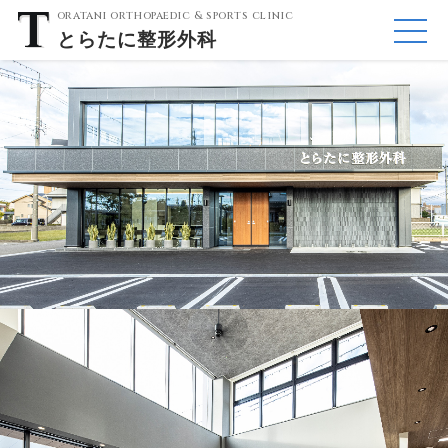
oratani orthopaedic & sports clinic
とらたに
整形外科
ME
NU