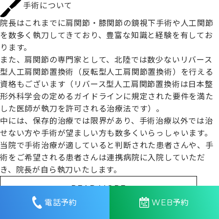
手術について
院長はこれまでに肩関節・膝関節の鏡視下手術や人工関節
を数多く執刀してきており、豊富な知識と経験を有してお
ります。
また、肩関節の専門家として、北陸では数少ないリバース
型人工肩関節置換術（反転型人工肩関節置換術）を行える
資格もございます（リバース型人工肩関節置換術は日本整
形外科学会の定めるガイドラインに規定された要件を満た
した医師が執刀を許可される治療法です）。
中には、保存的治療では限界があり、手術治療以外では治
せない方や手術が望ましい方も数多くいらっしゃいます。
当院で手術治療が適していると判断された患者さんや、手
術をご希望される患者さんは連携病院に入院していただ
き、院長が自ら執刀いたします。
READ MORE
電話予約
WEB予約
フィットネス