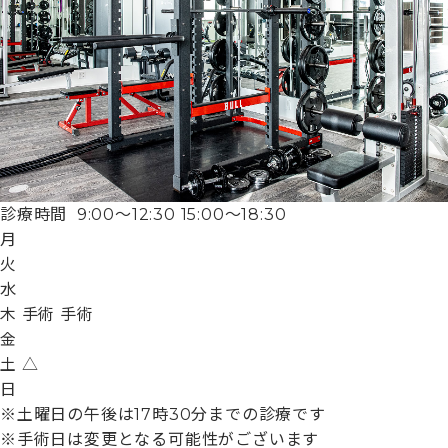
診療時間
9:00〜12:30
15:00〜18:30
月
火
水
木
手術
手術
金
土
△
日
※土曜日の午後は17時30分までの診療です
※手術日は変更となる可能性がございます